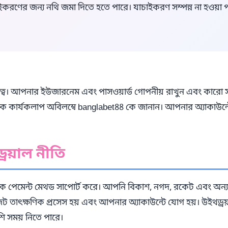
ইকরণের জন্য নথি জমা দিতে হতে পারে। যাচাইকরণ সম্পন্ন না হওয়া প
িত্ব। আপনার ইউজারনেম এবং পাসওয়ার্ড গোপনীয় রাখুন এবং কারো 
নক কার্যকলাপ অবিলম্বে banglabet88 কে জানান। আপনার অ্যাকাউন
রয়াল নীতি
ক পেমেন্ট মেথড সাপোর্ট করে। আপনি বিকাশ, নগদ, রকেট এবং অন্যা
াৎক্ষণিক প্রসেস হয় এবং আপনার অ্যাকাউন্টে যোগ হয়। উইথড্রয়াল
ি সময় নিতে পারে।