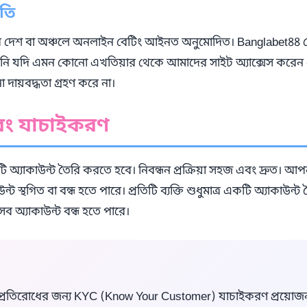
তি
র দেশ বা অঞ্চলে অনলাইন বেটিং আইনত অনুমোদিত। Banglabet88 সেই
পনি যদি এমন কোনো এখতিয়ার থেকে আমাদের সাইট অ্যাক্সেস করে
ায়বদ্ধতা গ্রহণ করে না।
এবং যাচাইকরণ
াকাউন্ট তৈরি করতে হবে। নিবন্ধন প্রক্রিয়া সহজ এবং দ্রুত। আপনা
্ট স্থগিত বা বন্ধ হতে পারে। প্রতিটি ব্যক্তি শুধুমাত্র একটি অ্যাকা
 অ্যাকাউন্ট বন্ধ হতে পারে।
ি প্রতিরোধের জন্য KYC (Know Your Customer) যাচাইকরণ প্রয়োজ