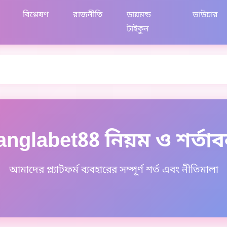
বিশ্লেষণ
রাজনীতি
ডায়মন্ড
ভাউচার
টাইকুন
nglabet88 নিয়ম ও শর্তা
আমাদের প্ল্যাটফর্ম ব্যবহারের সম্পূর্ণ শর্ত এবং নীতিমালা