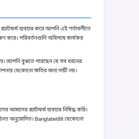
্ল্যাটফর্ম ব্যবহার করে আপনি এই শর্তাবলীতে
ণ করে। পরিবর্তনগুলি অবিলম্বে কার্যকর
েশ্যে। আপনি বুঝতে পারছেন যে সব ধরনের
পনার যেকোনো ক্ষতির জন্য দায়ী নয়।
মাদের প্ল্যাটফর্ম ব্যবহার নিষিদ্ধ করি।
আইনত অনুমোদিত। Banglabet88 যেকোনো