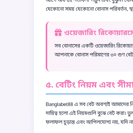
আগে অবশ্যই শর্তাবলী পড়ুন এবং বুঝুন। বো
যেকোনো সময় যেকোনো বোনাস পরিবর্তন, স্
ওয়েজারিং রিকোয়ারমে
সব বোনাসের একটি ওয়েজারিং রিকোয়ার
আপনাকে বোনাস পরিমাণের ৩০ গুণ বেট কর
৫. বেটিং নিয়ম এবং সীমা
Banglabet88 এ সব বেট অবশ্যই আমাদের নিয়ম
দায়িত্ব হলো এই নিয়মগুলি বুঝে বেট করা। ভ
ফলাফল চূড়ান্ত এবং আপিলযোগ্য নয়, যদি না স্প