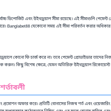
র্বোচ্চ ডিপোজিট এবং উইথড্রয়াল সীমা রয়েছে। এই সীমাগুলি পেমেন্
ে পারে। Banglabet88 যেকোনো সময় এই সীমা পরিবর্তন করার অধিকার 
়ালে কোনো ফি চার্জ করে না। তবে পেমেন্ট প্রোভাইডার তাদের নিজস
েক করুন। কিছু বিশেষ ক্ষেত্রে, যেমন অতিরিক্ত উইথড্রয়াল রিকোয়েস্
শর্তাবলী
 প্রমোশন অফার করে। প্রতিটি বোনাসের নিজস্ব শর্ত এবং ওয়েজারিং 