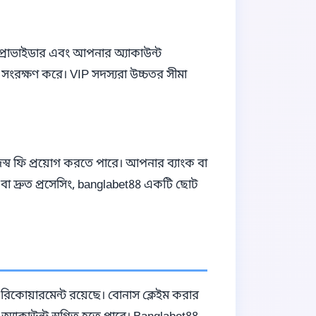
ট প্রোভাইডার এবং আপনার অ্যাকাউন্ট
সংরক্ষণ করে। VIP সদস্যরা উচ্চতর সীমা
্ব ফি প্রয়োগ করতে পারে। আপনার ব্যাংক বা
ট বা দ্রুত প্রসেসিং, banglabet88 একটি ছোট
রিকোয়ারমেন্ট রয়েছে। বোনাস ক্লেইম করার