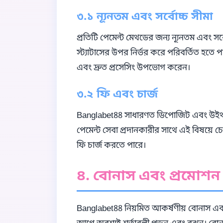
৩.১ ন্যূনতম এবং সর্বোচ্চ সীমা
প্রতিটি পেমেন্ট মেথডের জন্য ন্যূনতম এবং স
স্ট্যাটাসের উপর নির্ভর করে পরিবর্তিত হত
এবং দ্রুত প্রসেসিং উপভোগ করেন।
৩.২ ফি এবং চার্জ
Banglabet88 সাধারণত ডিপোজিট এবং উইথড্রয
পেমেন্ট সেবা প্রদানকারীর সাথে এই বিষয়ে চ
ফি চার্জ করতে পারে।
৪. বোনাস এবং প্রমোশন 
Banglabet88 নিয়মিত আকর্ষণীয় বোনাস এবং