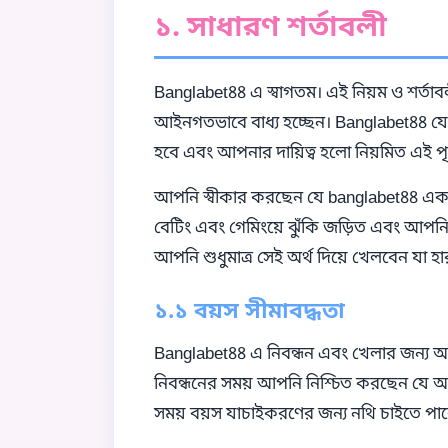
১. সাধারণ শর্তাবলী
Banglabet88 এ স্বাগতম। এই নিয়ম ও শর্তাব
আইনগতভাবে বাধ্য হচ্ছেন। Banglabet88 যে
হবে এবং আপনার দায়িত্ব হলো নিয়মিত এই পৃষ্
আপনি স্বীকার করছেন যে banglabet88 একটি 
বেটিং এবং গেমিংয়ে ঝুঁকি জড়িত এবং আপনি 
আপনি শুধুমাত্র সেই অর্থ দিয়ে খেলবেন যা 
১.১ বয়স সীমাবদ্ধতা
Banglabet88 এ নিবন্ধন এবং খেলার জন্য আ
নিবন্ধনের সময় আপনি নিশ্চিত করছেন য
সময় বয়স যাচাইকরণের জন্য নথি চাইতে পার