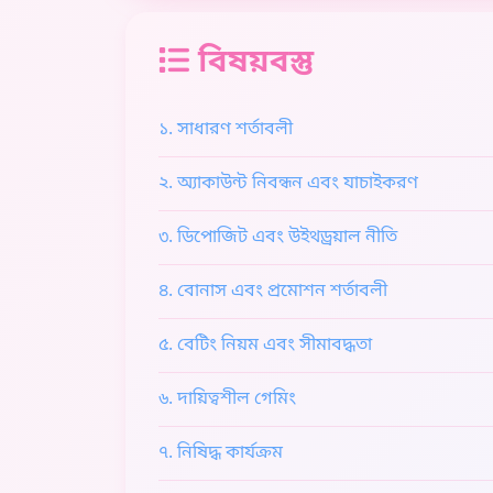
বিষয়বস্তু
১. সাধারণ শর্তাবলী
২. অ্যাকাউন্ট নিবন্ধন এবং যাচাইকরণ
৩. ডিপোজিট এবং উইথড্রয়াল নীতি
৪. বোনাস এবং প্রমোশন শর্তাবলী
৫. বেটিং নিয়ম এবং সীমাবদ্ধতা
৬. দায়িত্বশীল গেমিং
৭. নিষিদ্ধ কার্যক্রম