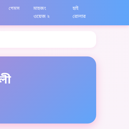
গেমস
মাহজং
হাই
ওয়েজ ২
রোলার
বলী