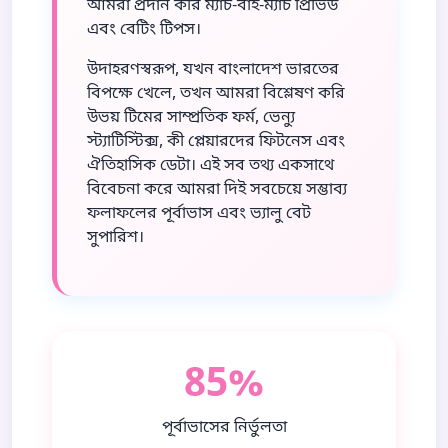
আমরা প্রদান করি ম্যাচ-বাই-ম্যাচ প্রিভিউ
এবং বেটিং টিপস।
উদাহরণস্বরূপ, যখন বাংলাদেশ ভারতের
বিপক্ষে খেলে, তখন আমরা বিশ্লেষণ করি
উভয় টিমের সাম্প্রতিক ফর্ম, ভেন্যু
স্ট্যাটিস্টিক্স, কী প্লেয়ারদের ফিটনেস এবং
ঐতিহাসিক ডেটা। এই সব তথ্য একসাথে
বিবেচনা করে আমরা দিই সবচেয়ে সম্ভাব্য
ফলাফলের পূর্বাভাস এবং ভ্যালু বেট
সুপারিশ।
85%
পূর্বাভাসের নির্ভুলতা