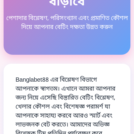
বাড়াবে
পেশাদার বিশ্লেষণ, পরিসংখ্যান এবং প্রমাণিত কৌশল
দিয়ে আপনার বেটিং দক্ষতা উন্নত করুন
Banglabet88 এর বিশ্লেষণ বিভাগে
আপনাকে স্বাগতম। এখানে আমরা আপনার
জন্য নিয়ে এসেছি বিস্তারিত বেটিং বিশ্লেষণ,
খেলার কৌশল এবং বিশেষজ্ঞ পরামর্শ যা
আপনাকে সাহায্য করবে আরও স্মার্ট এবং
লাভজনক বেট করতে। আমাদের অভিজ্ঞ