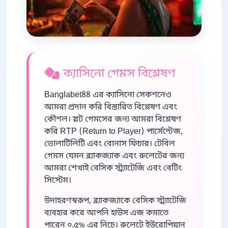
ক্যাসিনো গেমস বিশ্লেষণ
Banglabet88 এর ক্যাসিনো সেকশনেও
আমরা প্রদান করি বিস্তারিত বিশ্লেষণ এবং
কৌশল। স্লট গেমসের জন্য আমরা বিশ্লেষণ
করি RTP (Return to Player) পার্সেন্টেজ,
ভোলাটিলিটি এবং বোনাস ফিচার। টেবিল
গেমস যেমন ব্ল্যাকজ্যাক এবং রুলেটের জন্য
আমরা শেখাই বেসিক স্ট্র্যাটেজি এবং বেটিং
সিস্টেম।
উদাহরণস্বরূপ, ব্ল্যাকজ্যাকে বেসিক স্ট্র্যাটেজি
ব্যবহার করে আপনি হাউস এজ কমাতে
পারেন ০.৫% এর নিচে। রুলেটে ইউরোপিয়ান