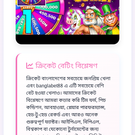
ক্রিকেট বেটিং বিশ্লেষণ
ক্রিকেট বাংলাদেশের সবচেয়ে জনপ্রিয় খেলা
এবং banglabet88 এ এটি সবচেয়ে বেশি
বেট হওয়া খেলাও। আমাদের ক্রিকেট
বিশ্লেষণে আমরা কভার করি টিম ফর্ম, পিচ
কন্ডিশন, আবহাওয়া, প্লেয়ার পারফরম্যান্স,
হেড-টু-হেড রেকর্ড এবং আরও অনেক
গুরুত্বপূর্ণ ফ্যাক্টর। আইপিএল, বিপিএল,
বিশ্বকাপ বা যেকোনো টুর্নামেন্টের জন্য